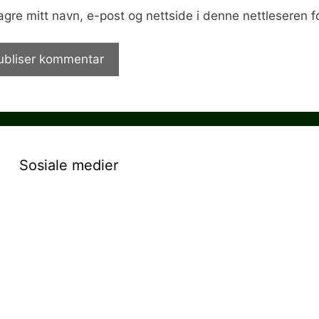
agre mitt navn, e-post og nettside i denne nettleseren 
Sosiale medier