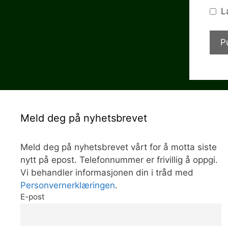
L
Meld deg på nyhetsbrevet
Meld deg på nyhetsbrevet vårt for å motta siste
nytt på epost. Telefonnummer er frivillig å oppgi.
Vi behandler informasjonen din i tråd med
Personvernerklæringen
.
E-post