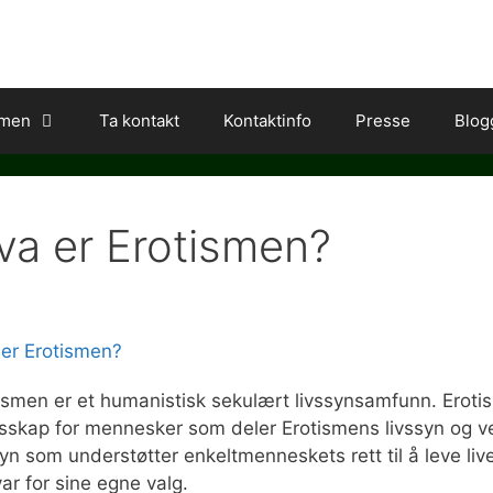
smen
Ta kontakt
Kontaktinfo
Presse
Blog
va er Erotismen?
er Erotismen?
ismen er et humanistisk sekulært livssynsamfunn. Erotism
esskap for mennesker som deler Erotismens livssyn og ve
syn som understøtter enkeltmenneskets rett til å leve live
ar for sine egne valg.