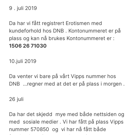
9 . juli 2019
Da har vi fått registrert Erotismen med
kundeforhold hos DNB . Kontonummeret er på
plass og kan nå brukes Kontonummeret er :
1506 26 71030
10.juli 2019
Da venter vi bare på vårt Vipps nummer hos
DNB …regner med at det er på plass i morgen .
26 juli
Da har det skjedd mye med både nettsiden og
med sosiale medier . Vi har fått på plass Vipps
nummer 570850 og vi har nå fått både