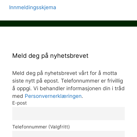
Innmeldingsskjema
Meld deg på nyhetsbrevet
Meld deg på nyhetsbrevet vårt for å motta
siste nytt på epost. Telefonnummer er frivillig
å oppgi. Vi behandler informasjonen din i tråd
med
Personvernerklæringen
.
E-post
Telefonnummer (Valgfritt)