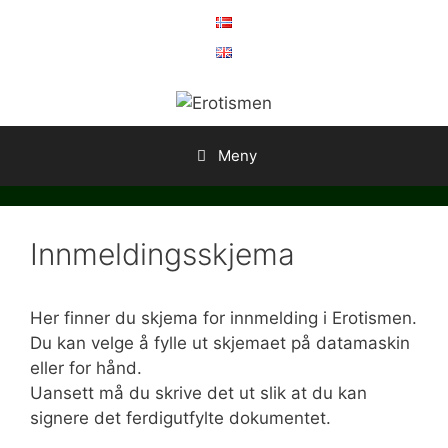
Meny
Innmeldingsskjema
Her finner du skjema for innmelding i Erotismen.
Du kan velge å fylle ut skjemaet på datamaskin
eller for hånd.
Uansett må du skrive det ut slik at du kan
signere det ferdigutfylte dokumentet.